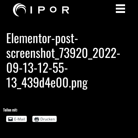
Elementor-post-
screenshot_73920_2022-
09-13-12-55-
13_439d4e00.png
Teilen mit:
E-Mail
Drucken