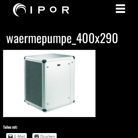
waermepumpe_400x290
Teilen mit:
E-Mail
Drucken