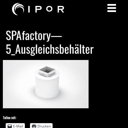
SPAfactory—
5_Ausgleichsbehälter
Teilen mit:
E-Mail
Drucken