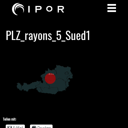
PLZ_rayons_5_Sued1
Teilen mit:
E-Mail
Drucken