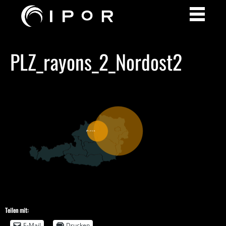
PLZ_rayons_2_Nordost2
Teilen mit:
E-Mail
Drucken