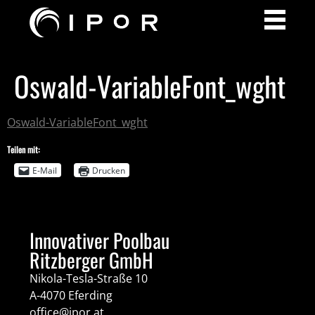
Oswald-VariableFont_wght
Oswald-VariableFont_wght
Teilen mit:
E-Mail
Drucken
Innovativer Poolbau
Ritzberger GmbH
Nikola-Tesla-Straße 10
A-4070 Eferding
office@ipor.at