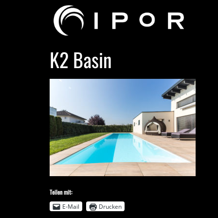
K2 Basin
Teilen mit:
E-Mail
Drucken