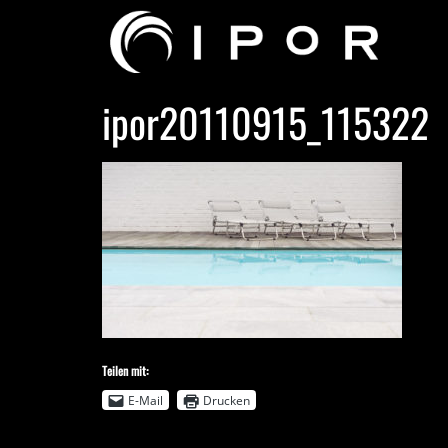
ipor20110915_115322
Teilen mit:
E-Mail
Drucken