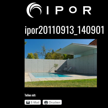
ipor20110913_140901
Teilen mit:
E-Mail
Drucken