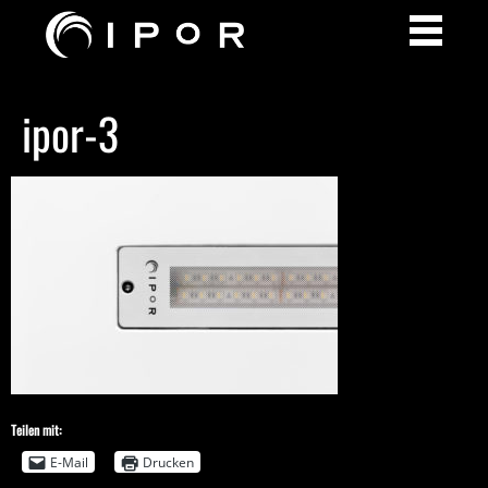
ipor-3
Teilen mit:
E-Mail
Drucken