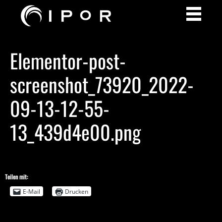
Elementor-post-
screenshot_73920_2022-
09-13-12-55-
13_439d4e00.png
Teilen mit:
E-Mail
Drucken