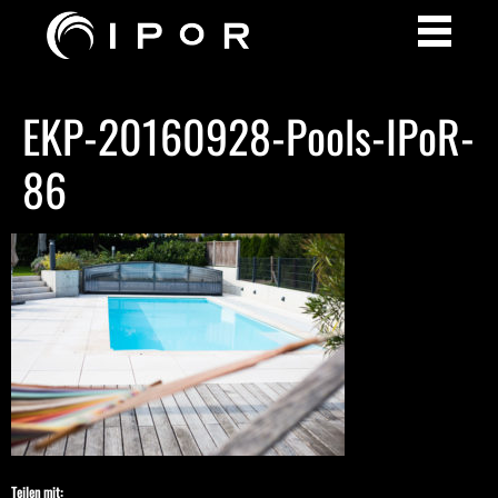
EKP-20160928-Pools-IPoR-
86
Teilen mit: