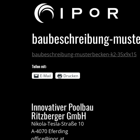
baubeschreibung-must
baubeschreibung-musterbecken-k2-35x9x15
Teilen mit:
E-Mail
Drucken
Innovativer Poolbau
Ritzberger GmbH
Nikola-Tesla-Straße 10
A-4070 Eferding
office@ipor.at