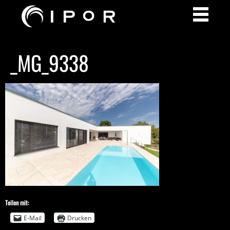
_MG_9338
Teilen mit:
E-Mail
Drucken