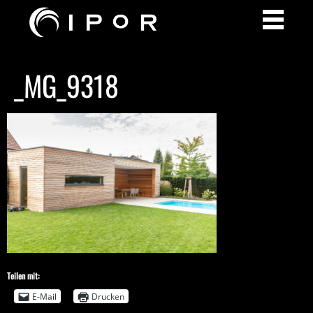
_MG_9318
Teilen mit:
E-Mail
Drucken