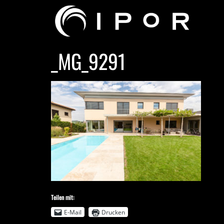
_MG_9291
Teilen mit:
E-Mail
Drucken