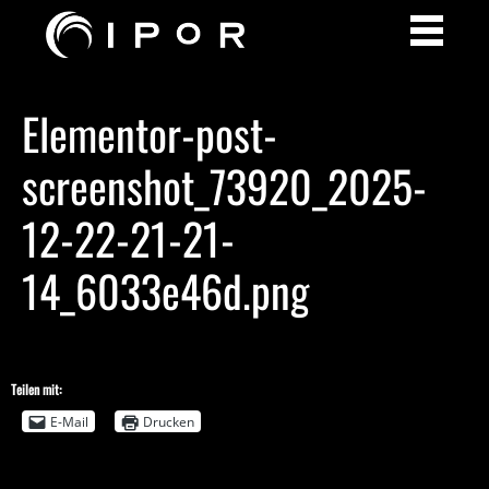
Elementor-post-
screenshot_73920_2025-
12-22-21-21-
14_6033e46d.png
Teilen mit:
E-Mail
Drucken