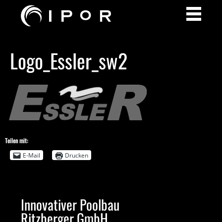
Logo_Essler_sw2
Teilen mit:
E-Mail
Drucken
Innovativer Poolbau
Ritzberger GmbH