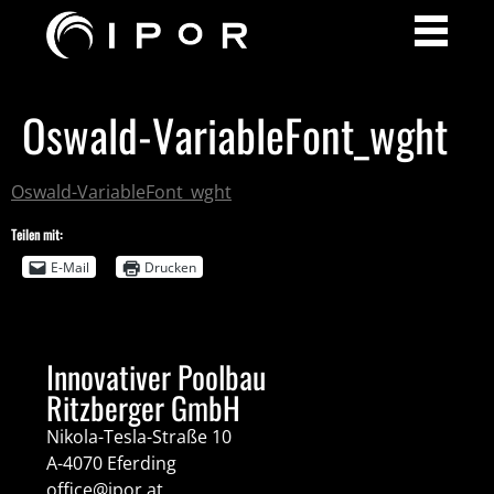
Oswald-VariableFont_wght
Oswald-VariableFont_wght
Teilen mit:
E-Mail
Drucken
Innovativer Poolbau
Ritzberger GmbH
Nikola-Tesla-Straße 10
A-4070 Eferding
office@ipor.at