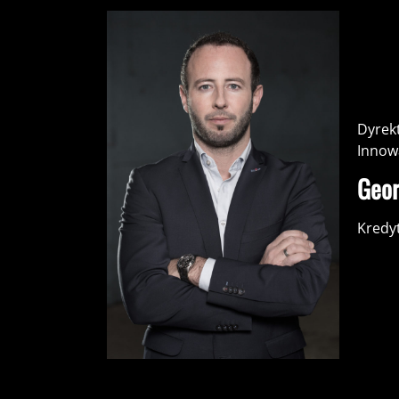
Dyrek
Innow
Geor
Kredy