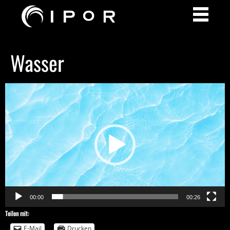
Wasser
Video-
Player
00:00
00:26
Teilen mit:
E-Mail
Drucken