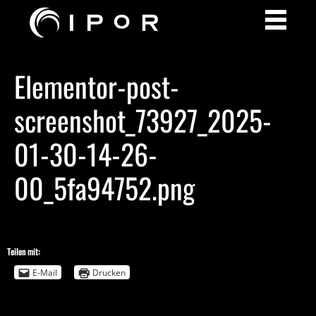
Elementor-post-
screenshot_73927_2025-
01-30-14-26-
00_5fa94752.png
Teilen mit:
E-Mail
Drucken